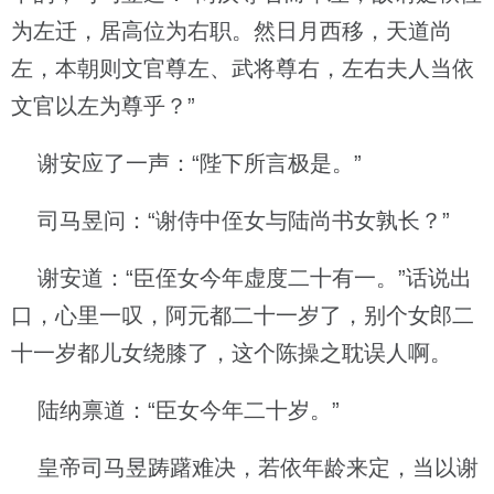
为左迁，居高位为右职。然日月西移，天道尚
左，本朝则文官尊左、武将尊右，左右夫人当依
文官以左为尊乎？”
谢安应了一声：“陛下所言极是。”
司马昱问：“谢侍中侄女与陆尚书女孰长？”
谢安道：“臣侄女今年虚度二十有一。”话说出
口，心里一叹，阿元都二十一岁了，别个女郎二
十一岁都儿女绕膝了，这个陈操之耽误人啊。
陆纳禀道：“臣女今年二十岁。”
皇帝司马昱踌躇难决，若依年龄来定，当以谢