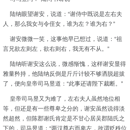
陆纳眼望谢安，说道：“谢侍中既说是左右夫
人，那么我女与令侄女，谁为左？谁为右？”
谢安微微一笑，这事他早已想过，说道：“祖
言兄欲左则左，欲右则右，我无有不从。”
陆纳听谢安这么说，微感惭愧，这样谢安显得
雅量矜持，他陆纳反倒是斤斤计较不够洒脱超拔
了，便向皇帝司马昱道：“此事还请陛下裁断。”
皇帝司马昱又为难了，左右夫人虽然地位相
等，但还是有一些尊卑之分的，谢安虽然说得淡
然超然，但陈郡谢氏肯定是不甘心居吴郡陆氏之
下的，司马昱道：“两汉尊右而卑左，故谓贬秩位