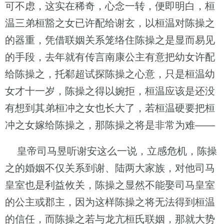
可不虑，这实在稀奇，心念一转，便即明白，桓
温三弟桓豁之女已许配给谢玄，以桓温对陈操之
的器重，凭借联姻关系笼络住陈操之是显而易见
的手段，去年就有传言南康公主有意把幼女许配
给陈操之，托郗超试探陈操之心意，只是桓温幼
女才十一岁，陈操之得以婉拒，桓温应该是还没
有想到其弟桓冲之女也长大了，若桓温硬要把桓
冲之女嫁给陈操之，那陈操之将是非常为难——
皇帝司马昱听谢安这么一说，立感危机，陈操
之的婚姻不仅关系到谢、陆两大家族，对他司马
皇室也是利益攸关，陈操之显然不能娶司马皇室
的公主或郡主，因为这样陈操之将无法得到桓温
的信任，而陈操之若与龙亢桓氏联姻，那就大势