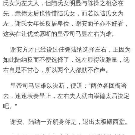
氏女为左夫人，但陆氏女明显与陈操之相恋在
先，崇德太后也怜惜陆氏女，而若以陆氏女为
左，谢氏女年长反居卑位，谢安面子亦不好看，
这实在让优柔寡断的皇帝司马昱左右为难。
谢安方才已经说过任凭陆纳选择左右，正因为
如此陆纳反而不便选择了，选左显得没雅量，选
右自是不甘心，所以两个人都默不作声。
皇帝司马昱难以决断，便道：“两位各回衙署
去，速速表奏呈上，左右夫人就由崇德太后决定
吧。”
谢安、陆纳一齐躬身称是，退出太极殿西堂。