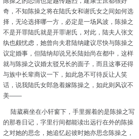
陈操之的恋情也是越传越烈，建康士庶都很好
奇，不知陈操之将在陆氏女和谢氏女之间如何选
择，无论选择哪一方，必定是一场风波，陈操之
不是开罪陆氏就是开罪谢氏，对此，陆夫人张文
纨也颇忧虑，她曾向夫君陆纳建议尽快与陈操之
议定婚事，但陆纳却说兄长陆始尚在都中，这样
就与陈操之议婚太驳兄长的面子，而且这事还得
与族中长辈商议一下，如此急不可待反让人笑
话，说我陆氏女郎急着嫁陈操之，如此则风议不
美——
陆葳蕤坐在小轩窗下，手里握着的是陈操之写
的那卷日记，字里行间都能读出远行在外的陈操
之对她的思念，她追忆起彼时她亦思念陈操之，