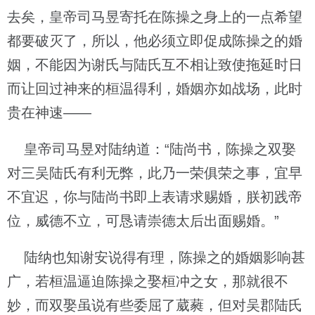
去矣，皇帝司马昱寄托在陈操之身上的一点希望
都要破灭了，所以，他必须立即促成陈操之的婚
姻，不能因为谢氏与陆氏互不相让致使拖延时日
而让回过神来的桓温得利，婚姻亦如战场，此时
贵在神速——
皇帝司马昱对陆纳道：“陆尚书，陈操之双娶
对三吴陆氏有利无弊，此乃一荣俱荣之事，宜早
不宜迟，你与陆尚书即上表请求赐婚，朕初践帝
位，威德不立，可恳请崇德太后出面赐婚。”
陆纳也知谢安说得有理，陈操之的婚姻影响甚
广，若桓温逼迫陈操之娶桓冲之女，那就很不
妙，而双娶虽说有些委屈了葳蕤，但对吴郡陆氏