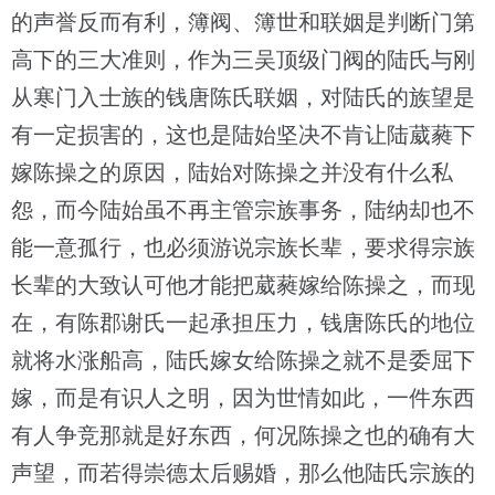
的声誉反而有利，簿阀、簿世和联姻是判断门第
高下的三大准则，作为三吴顶级门阀的陆氏与刚
从寒门入士族的钱唐陈氏联姻，对陆氏的族望是
有一定损害的，这也是陆始坚决不肯让陆葳蕤下
嫁陈操之的原因，陆始对陈操之并没有什么私
怨，而今陆始虽不再主管宗族事务，陆纳却也不
能一意孤行，也必须游说宗族长辈，要求得宗族
长辈的大致认可他才能把葳蕤嫁给陈操之，而现
在，有陈郡谢氏一起承担压力，钱唐陈氏的地位
就将水涨船高，陆氏嫁女给陈操之就不是委屈下
嫁，而是有识人之明，因为世情如此，一件东西
有人争竞那就是好东西，何况陈操之也的确有大
声望，而若得崇德太后赐婚，那么他陆氏宗族的