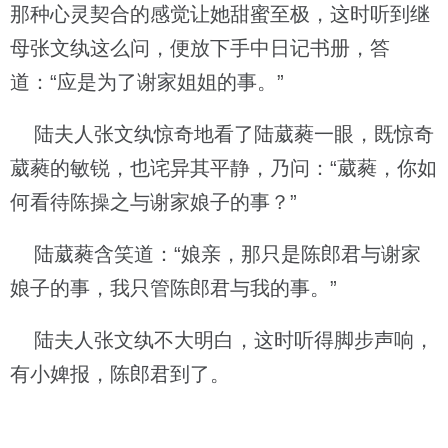
那种心灵契合的感觉让她甜蜜至极，这时听到继
母张文纨这么问，便放下手中日记书册，答
道：“应是为了谢家姐姐的事。”
陆夫人张文纨惊奇地看了陆葳蕤一眼，既惊奇
葳蕤的敏锐，也诧异其平静，乃问：“葳蕤，你如
何看待陈操之与谢家娘子的事？”
陆葳蕤含笑道：“娘亲，那只是陈郎君与谢家
娘子的事，我只管陈郎君与我的事。”
陆夫人张文纨不大明白，这时听得脚步声响，
有小婢报，陈郎君到了。