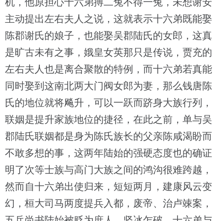
机，他原担心十六弟搏二兔不得一兔，未想谢安
主动提出左右夫人之说，这就表示十六弟既能娶
陈郡谢氏的娘子，也能娶吴郡陆氏的女郎，这真
是旷古未有之事，娥皇女英那只是传说，贾充的
左右夫人也是离合聚散的特例，而十六弟若真能
同时娶到这南北两大门阀女郎为妻，那么钱唐陈
氏的地位就将飚升，可以一跃而跻身大族行列，
联姻是提升家族地位的捷径，在此之前，单与吴
郡陆氏联姻都是身为陈氏族长的父亲陈咸渴盼而
不敢多想的事，这两年陆始的强硬态度也的确证
明了次等士族与高门大族之间的鸿沟很难跨越，
然而自十六弟出使归来，短短两月，建康风云变
幻，桓大司马两度提兵入都，废帝、治卢竦案，
五兵尚书陆始被贬为庶人，坚冰乍破，十六弟与