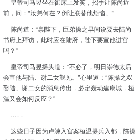
皇帝司马昱坐在御床上发笑，招手让陈尚近
前，问：“汝弟何在？倒让朕替他烦恼。”
陈尚道：“禀陛下，臣弟操之早间说要去陆尚
书府上拜访，此时应在陆府，陛下要宣他进宫
吗？”
皇帝司马昱摇头道：“不必了，明日崇德太后
会宣他与陆、谢二女觐见。”心里道：“陈操之双
娶陆、谢二女的消息传出，必定轰动建康城，桓
温又会如何反应？”
……
这些日子因为卢竦入宫案桓温提兵入都，陈操