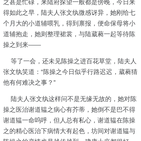
之甚是忙碌，来陆府探望一般都是傍晚，今日来
得如此之早，陆夫人张文纨微感讶异，她刚给七
个月大的小道辅喂乳，得到禀报，便命保母将小
道辅抱走，她则整理裙裳，与陆葳蕤一起等待陈
操之到来——
等了一会，还未见陈操之进百花草堂，陆夫人
张文纨笑道：“陈操之今日似乎行路迟迟，葳蕤猜
他有何难决之事？”
陆夫人张文纨这样问不是无缘无故的，她对陈
操之医治谢道韫之病心有芥蒂，她倒不是巴不得
谢道韫一命呜呼，但人总有私心，谢道韫在陈操
之的精心医治下病情大有起色，坊间对谢道韫与