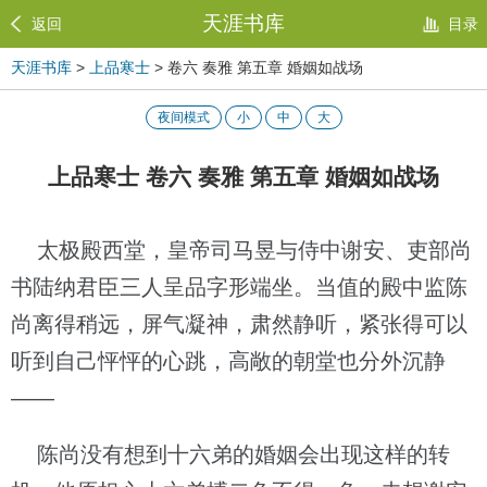
天涯书库
返回
目录
天涯书库
>
上品寒士
> 卷六 奏雅 第五章 婚姻如战场
夜间模式
小
中
大
上品寒士 卷六 奏雅 第五章 婚姻如战场
太极殿西堂，皇帝司马昱与侍中谢安、吏部尚
书陆纳君臣三人呈品字形端坐。当值的殿中监陈
尚离得稍远，屏气凝神，肃然静听，紧张得可以
听到自己怦怦的心跳，高敞的朝堂也分外沉静
——
陈尚没有想到十六弟的婚姻会出现这样的转