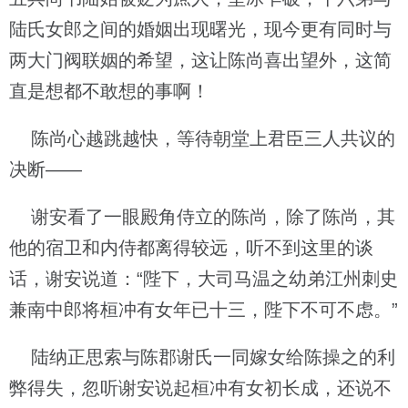
陆氏女郎之间的婚姻出现曙光，现今更有同时与
两大门阀联姻的希望，这让陈尚喜出望外，这简
直是想都不敢想的事啊！
陈尚心越跳越快，等待朝堂上君臣三人共议的
决断——
谢安看了一眼殿角侍立的陈尚，除了陈尚，其
他的宿卫和内侍都离得较远，听不到这里的谈
话，谢安说道：“陛下，大司马温之幼弟江州刺史
兼南中郎将桓冲有女年已十三，陛下不可不虑。”
陆纳正思索与陈郡谢氏一同嫁女给陈操之的利
弊得失，忽听谢安说起桓冲有女初长成，还说不