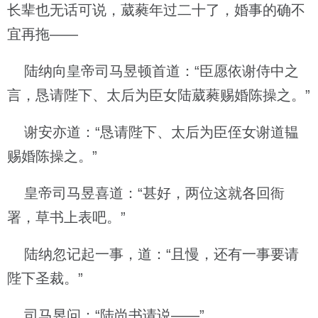
长辈也无话可说，葳蕤年过二十了，婚事的确不
宜再拖——
陆纳向皇帝司马昱顿首道：“臣愿依谢侍中之
言，恳请陛下、太后为臣女陆葳蕤赐婚陈操之。”
谢安亦道：“恳请陛下、太后为臣侄女谢道韫
赐婚陈操之。”
皇帝司马昱喜道：“甚好，两位这就各回衙
署，草书上表吧。”
陆纳忽记起一事，道：“且慢，还有一事要请
陛下圣裁。”
司马昱问：“陆尚书请说——”