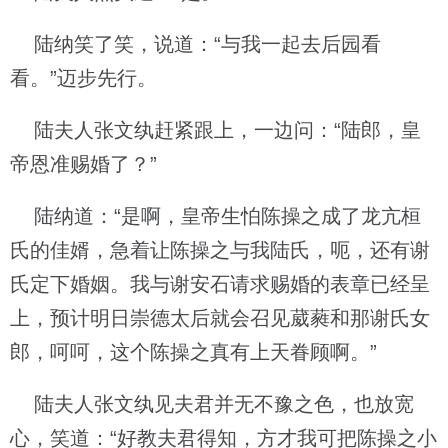
陆纳笑了笑，说道：“与我一起去后园看
看。”迈步先行。
陆夫人张文纨赶紧跟上，一边问：“陆郎，皇
帝恩准赐婚了？”
陆纳道：“是啊，皇帝生怕陈操之成了龙亢桓
氏的佳婿，急着让陈操之与我陆氏，呃，还有谢
氏定下婚姻。我与谢安石请求赐婚的表章已经呈
上，预计明日崇德太后就会召见葳蕤和那谢氏女
郎，呵呵，这个陈操之真有上天眷顾啊。”
陆夫人张文纨见夫君并无不豫之色，也放宽
心，笑道：“好教夫君得知，方才我可把陈操之小