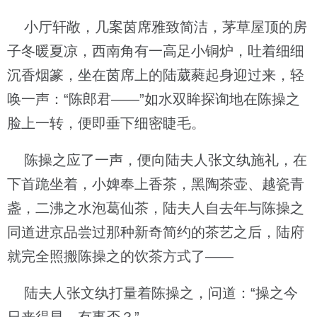
小厅轩敞，几案茵席雅致简洁，茅草屋顶的房
子冬暖夏凉，西南角有一高足小铜炉，吐着细细
沉香烟篆，坐在茵席上的陆葳蕤起身迎过来，轻
唤一声：“陈郎君——”如水双眸探询地在陈操之
脸上一转，便即垂下细密睫毛。
陈操之应了一声，便向陆夫人张文纨施礼，在
下首跪坐着，小婢奉上香茶，黑陶茶壶、越瓷青
盏，二沸之水泡葛仙茶，陆夫人自去年与陈操之
同道进京品尝过那种新奇简约的茶艺之后，陆府
就完全照搬陈操之的饮茶方式了——
陆夫人张文纨打量着陈操之，问道：“操之今