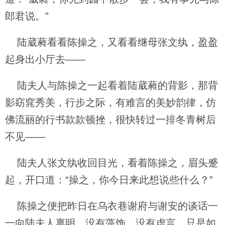
郎君说。”
陆葳蕤看看陈操之，又看看继母张文纨，盈盈
起身出小厅去——
陆夫人与陈操之一起看着陆葳蕤的背影，那背
影窈窕秀美，行步之际，有难言的美妙韵律，仿
佛流丽的行书款款顿挫，很快转过一排冬青树后
不见——
陆夫人张文纨收回目光，看着陈操之，眉头蹙
起，开口道：“操之，你今日来此想说些什么？”
陈操之便把昨日在乌衣巷谢府与谢安的谈话一
一向陆夫人禀明，没有藻饰，没有虚言，只是如