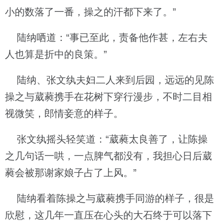
小的数落了一番，操之的汗都下来了。”
陆纳哂道：“事已至此，责备他作甚，左右夫
人也算是折中的良策。”
陆纳、张文纨夫妇二人来到后园，远远的见陈
操之与葳蕤携手在花树下穿行漫步，不时二目相
视微笑，郎情妾意的样子。
张文纨摇头轻笑道：“葳蕤太良善了，让陈操
之几句话一哄，一点脾气都没有，我担心日后葳
蕤会被那谢家娘子占了上风。”
陆纳看着陈操之与葳蕤携手同游的样子，很是
欣慰，这几年一直压在心头的大石终于可以落下