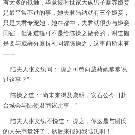
有太多的抵触，毕竟彼时世家大族男子蓄养姬妾
是最平常不过的事，她夫君陆纳就有三个姬妾，
只是夫君专宠她，她在都中，夫君就很少与姬妾
同宿，但谢道韫可不是给陈操之做妾的，谢道韫
是要与葳蕤分庭抗礼同嫁陈操之，这事前所未有
——
陆夫人张文纨问：“操之可曾向葳蕤她爹爹说
过这事？”
陈操之道：“尚未来得及禀明，安石公今日赴
台城会与陆使君商议此事。”
陆夫人张文纨不悦道：“操之，你这是与谢氏
的人先商量好了，然后来报知我陆氏啊！”