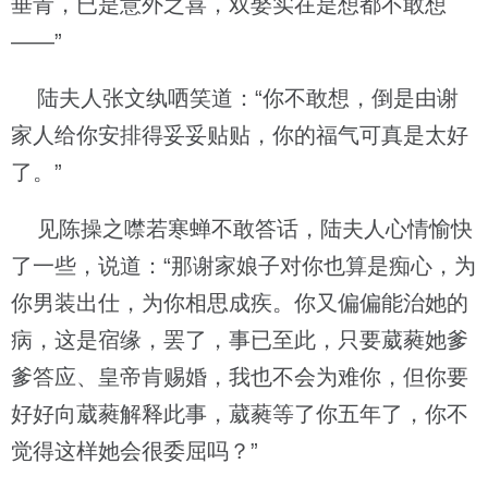
垂青，已是意外之喜，双娶实在是想都不敢想
——”
陆夫人张文纨哂笑道：“你不敢想，倒是由谢
家人给你安排得妥妥贴贴，你的福气可真是太好
了。”
见陈操之噤若寒蝉不敢答话，陆夫人心情愉快
了一些，说道：“那谢家娘子对你也算是痴心，为
你男装出仕，为你相思成疾。你又偏偏能治她的
病，这是宿缘，罢了，事已至此，只要葳蕤她爹
爹答应、皇帝肯赐婚，我也不会为难你，但你要
好好向葳蕤解释此事，葳蕤等了你五年了，你不
觉得这样她会很委屈吗？”