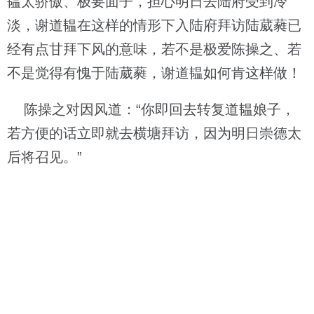
韫太骄傲、极要面子，担心明日去陆府受到冷
淡，谢道韫在这样的情形下入陆府拜访陆葳蕤已
经有点甘拜下风的意味，若不是极爱陈操之、若
不是觉得有愧于陆葳蕤，谢道韫如何肯这样做！
陈操之对因风道：“你即回去转复道韫娘子，
若方便的话立即就去横塘拜访，因为明日崇德太
后将召见。”