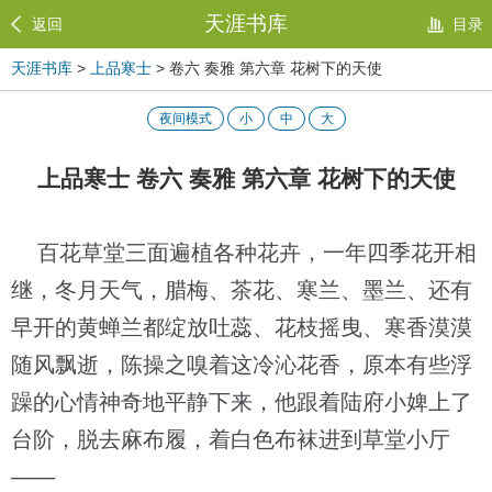
天涯书库
返回
目录
天涯书库
>
上品寒士
> 卷六 奏雅 第六章 花树下的天使
夜间模式
小
中
大
上品寒士 卷六 奏雅 第六章 花树下的天使
百花草堂三面遍植各种花卉，一年四季花开相
继，冬月天气，腊梅、茶花、寒兰、墨兰、还有
早开的黄蝉兰都绽放吐蕊、花枝摇曳、寒香漠漠
随风飘逝，陈操之嗅着这冷沁花香，原本有些浮
躁的心情神奇地平静下来，他跟着陆府小婢上了
台阶，脱去麻布履，着白色布袜进到草堂小厅
——