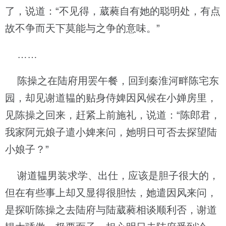
了，说道：“不见得，葳蕤自有她的聪明处，有点
故不争而天下莫能与之争的意味。”
……
陈操之在陆府用罢午餐，回到秦淮河畔陈宅东
园，却见谢道韫的贴身侍婢因风候在小婵房里，
见陈操之回来，赶紧上前施礼，说道：“陈郎君，
我家阿元娘子遣小婢来问，她明日可否去探望陆
小娘子？”
谢道韫男装求学、出仕，应该是胆子很大的，
但在有些事上却又显得很胆怯，她遣因风来问，
是探听陈操之去陆府与陆葳蕤相谈顺利否，谢道