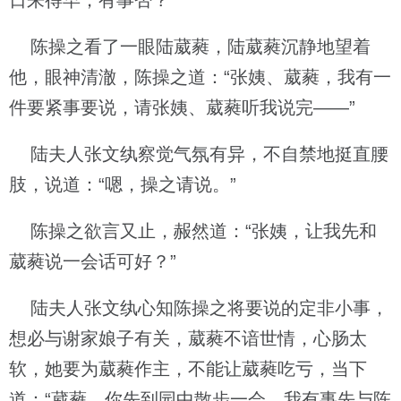
日来得早，有事否？”
陈操之看了一眼陆葳蕤，陆葳蕤沉静地望着
他，眼神清澈，陈操之道：“张姨、葳蕤，我有一
件要紧事要说，请张姨、葳蕤听我说完——”
陆夫人张文纨察觉气氛有异，不自禁地挺直腰
肢，说道：“嗯，操之请说。”
陈操之欲言又止，赧然道：“张姨，让我先和
葳蕤说一会话可好？”
陆夫人张文纨心知陈操之将要说的定非小事，
想必与谢家娘子有关，葳蕤不谙世情，心肠太
软，她要为葳蕤作主，不能让葳蕤吃亏，当下
道：“葳蕤，你先到园中散步一会，我有事先与陈