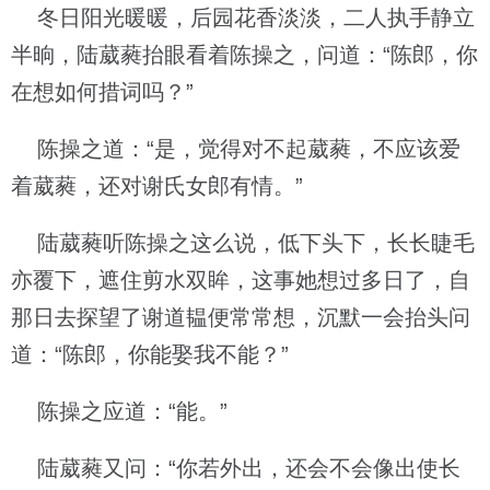
冬日阳光暖暖，后园花香淡淡，二人执手静立
半晌，陆葳蕤抬眼看着陈操之，问道：“陈郎，你
在想如何措词吗？”
陈操之道：“是，觉得对不起葳蕤，不应该爱
着葳蕤，还对谢氏女郎有情。”
陆葳蕤听陈操之这么说，低下头下，长长睫毛
亦覆下，遮住剪水双眸，这事她想过多日了，自
那日去探望了谢道韫便常常想，沉默一会抬头问
道：“陈郎，你能娶我不能？”
陈操之应道：“能。”
陆葳蕤又问：“你若外出，还会不会像出使长