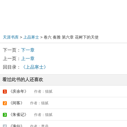
天涯书库
>
上品寒士
> 卷六 奏雅 第六章 花树下的天使
下一页：
下一章
上一页：
上一章
回目录：
《上品寒士》
看过此书的人还喜欢
《庆余年》
作者：猫腻
1
《间客》
作者：猫腻
2
《朱雀记》
作者：猫腻
3
《诛仙》
作者：萧鼎
4