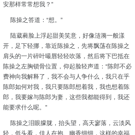
安那样常常想我？”
陈操之答道：“想。”
陆葳蕤脸上浮起甜美笑意，好像涟漪一般漾
开，足下轻挪，靠近陈操之，先将飘荡在陈操之
肩头的一片碎叶嘬唇轻轻吹落，然后将下巴抵在
陈操之左胸锁骨位置，仰起脸轻声道：“陈郎不必
费神向我解释了，我不会与人争什么，我只在乎
陈郎如何对我，我只要陈郎想着我，我也想着陈
郎，我要嫁与陈郎为妻，这些我都能得到，我还
能要求什么呢。”
陈操之泪眼朦胧，抬头望，高天寥落，云淡风
轻，低头看，佳人在抱、幽香细细，这样的幸福