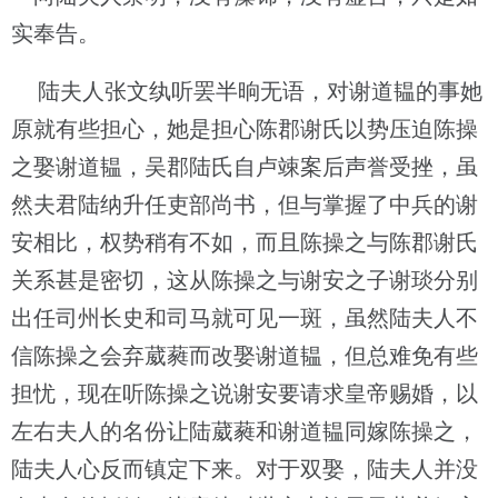
实奉告。
陆夫人张文纨听罢半晌无语，对谢道韫的事她
原就有些担心，她是担心陈郡谢氏以势压迫陈操
之娶谢道韫，吴郡陆氏自卢竦案后声誉受挫，虽
然夫君陆纳升任吏部尚书，但与掌握了中兵的谢
安相比，权势稍有不如，而且陈操之与陈郡谢氏
关系甚是密切，这从陈操之与谢安之子谢琰分别
出任司州长史和司马就可见一斑，虽然陆夫人不
信陈操之会弃葳蕤而改娶谢道韫，但总难免有些
担忧，现在听陈操之说谢安要请求皇帝赐婚，以
左右夫人的名份让陆葳蕤和谢道韫同嫁陈操之，
陆夫人心反而镇定下来。对于双娶，陆夫人并没