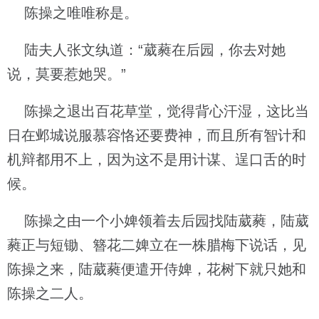
陈操之唯唯称是。
陆夫人张文纨道：“葳蕤在后园，你去对她
说，莫要惹她哭。”
陈操之退出百花草堂，觉得背心汗湿，这比当
日在邺城说服慕容恪还要费神，而且所有智计和
机辩都用不上，因为这不是用计谋、逞口舌的时
候。
陈操之由一个小婢领着去后园找陆葳蕤，陆葳
蕤正与短锄、簪花二婢立在一株腊梅下说话，见
陈操之来，陆葳蕤便遣开侍婢，花树下就只她和
陈操之二人。