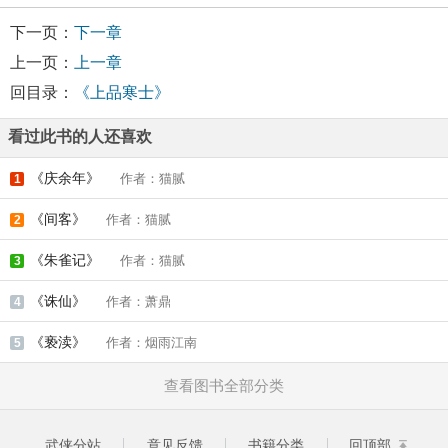
下一页：
下一章
上一页：
上一章
回目录：
《上品寒士》
看过此书的人还喜欢
《庆余年》
作者：猫腻
1
《间客》
作者：猫腻
2
《朱雀记》
作者：猫腻
3
《诛仙》
作者：萧鼎
4
《亵渎》
作者：烟雨江南
5
查看图书全部分类
武侠分站
意见反馈
书籍分类
回顶部