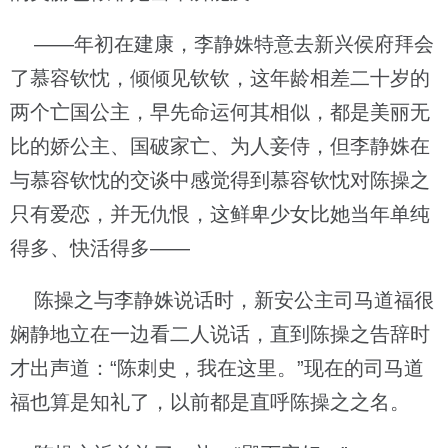
——年初在建康，李静姝特意去新兴侯府拜会
了慕容钦忱，倾倾见钦钦，这年龄相差二十岁的
两个亡国公主，早先命运何其相似，都是美丽无
比的娇公主、国破家亡、为人妾侍，但李静姝在
与慕容钦忱的交谈中感觉得到慕容钦忱对陈操之
只有爱恋，并无仇恨，这鲜卑少女比她当年单纯
得多、快活得多——
陈操之与李静姝说话时，新安公主司马道福很
娴静地立在一边看二人说话，直到陈操之告辞时
才出声道：“陈刺史，我在这里。”现在的司马道
福也算是知礼了，以前都是直呼陈操之之名。