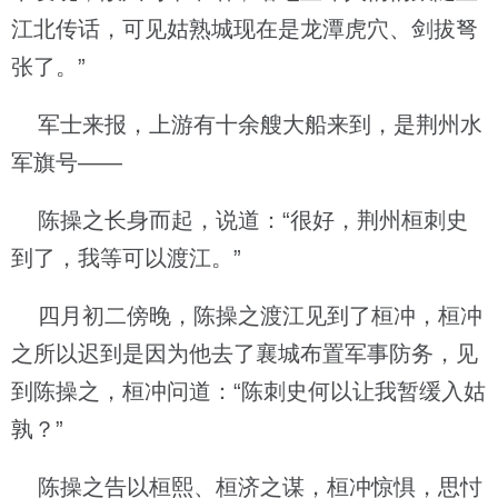
江北传话，可见姑熟城现在是龙潭虎穴、剑拔弩
张了。”
军士来报，上游有十余艘大船来到，是荆州水
军旗号——
陈操之长身而起，说道：“很好，荆州桓刺史
到了，我等可以渡江。”
四月初二傍晚，陈操之渡江见到了桓冲，桓冲
之所以迟到是因为他去了襄城布置军事防务，见
到陈操之，桓冲问道：“陈刺史何以让我暂缓入姑
孰？”
陈操之告以桓熙、桓济之谋，桓冲惊惧，思忖