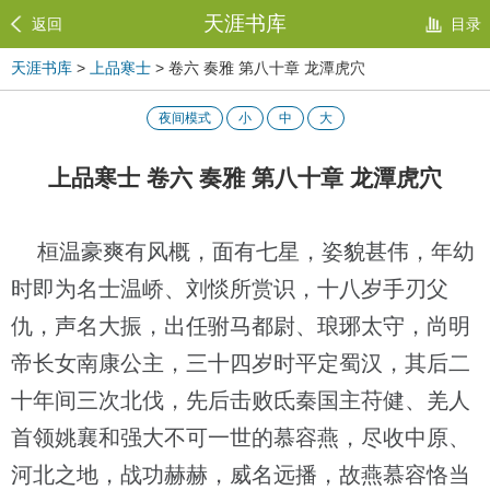
天涯书库
返回
目录
天涯书库
>
上品寒士
> 卷六 奏雅 第八十章 龙潭虎穴
夜间模式
小
中
大
上品寒士 卷六 奏雅 第八十章 龙潭虎穴
桓温豪爽有风概，面有七星，姿貌甚伟，年幼
时即为名士温峤、刘惔所赏识，十八岁手刃父
仇，声名大振，出任驸马都尉、琅琊太守，尚明
帝长女南康公主，三十四岁时平定蜀汉，其后二
十年间三次北伐，先后击败氐秦国主苻健、羌人
首领姚襄和强大不可一世的慕容燕，尽收中原、
河北之地，战功赫赫，威名远播，故燕慕容恪当