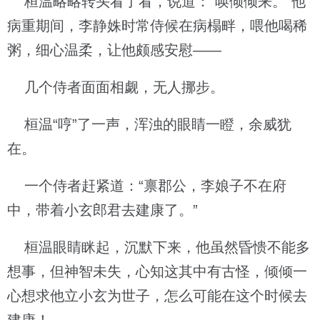
桓温略略转头看了看，说道：“唤倾倾来。”他
病重期间，李静姝时常侍候在病榻畔，喂他喝稀
粥，细心温柔，让他颇感安慰——
几个侍者面面相觑，无人挪步。
桓温“哼”了一声，浑浊的眼睛一瞪，余威犹
在。
一个侍者赶紧道：“禀郡公，李娘子不在府
中，带着小玄郎君去建康了。”
桓温眼睛眯起，沉默下来，他虽然昏愦不能多
想事，但神智未失，心知这其中有古怪，倾倾一
心想求他立小玄为世子，怎么可能在这个时候去