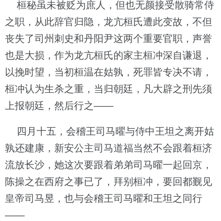
桓秘虽未被贬为庶人，但也无颜接受散骑常侍
之职，从此辞官归隐，龙亢桓氏遭此变故，不但
丧失了司州刺史和丹阳尹这两个重要官职，声誉
也是大损，作为龙亢桓氏的家主桓冲深自谦退，
以挽时望，当初桓温在姑孰，死罪皆专决不请，
桓冲认为生杀之重，当归朝廷，凡大辟之刑先须
上报朝廷，然后行之——
四月十五，会稽王司马曜与侍中王坦之离开姑
孰还建康，新安公主司马道福当然不会跟着桓济
流放长沙，她这次要跟着弟弟司马曜一起回京，
陈操之在西府之事已了，拜别桓冲，要回都觐见
皇帝司马昱，也与会稽王司马曜和王坦之同行
——