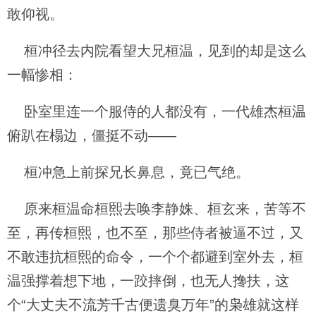
敢仰视。
桓冲径去内院看望大兄桓温，见到的却是这么
一幅惨相：
卧室里连一个服侍的人都没有，一代雄杰桓温
俯趴在榻边，僵挺不动——
桓冲急上前探兄长鼻息，竟已气绝。
原来桓温命桓熙去唤李静姝、桓玄来，苦等不
至，再传桓熙，也不至，那些侍者被逼不过，又
不敢违抗桓熙的命令，一个个都避到室外去，桓
温强撑着想下地，一跤摔倒，也无人搀扶，这
个“大丈夫不流芳千古便遗臭万年”的枭雄就这样