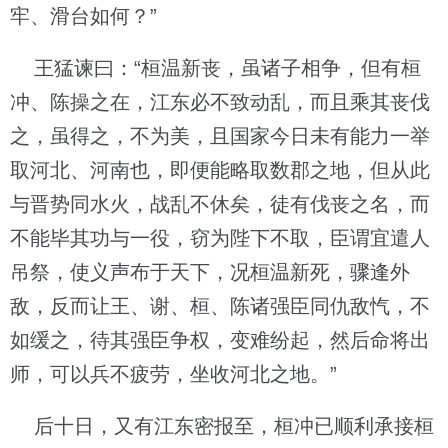
牢、滑台如何？”
王猛谏曰：“桓温新丧，虽诸子相争，但有桓
冲、陈操之在，江东必不致动乱，而且乘其丧伐
之，虽得之，不为美，且国家今日未有能力一举
取河北、河南也，即便能略取数郡之地，但从此
与晋势同水火，战乱不休矣，徒有伐丧之名，而
不能毕其功与一役，窃为陛下不取，臣谓宜遣人
吊祭，使义声布于天下，况桓温新死，骤逢外
敌，反而让王、谢、桓、陈诸强臣同仇敌忾，不
如缓之，待其强臣争权，变难纷起，然后命将出
师，可以兵不疲劳，坐收河北之地。”
后十日，又有江东密报至，桓冲已顺利承接桓