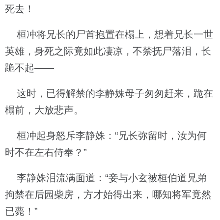
死去！
桓冲将兄长的尸首抱置在榻上，想着兄长一世
英雄，身死之际竟如此凄凉，不禁抚尸落泪，长
跪不起——
这时，已得解禁的李静姝母子匆匆赶来，跪在
榻前，大放悲声。
桓冲起身怒斥李静姝：“兄长弥留时，汝为何
时不在左右侍奉？”
李静姝泪流满面道：“妾与小玄被桓伯道兄弟
拘禁在后园柴房，方才始得出来，哪知将军竟然
已薨！”