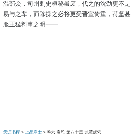
温部众，司州刺史桓秘虽废，代之的沈劲更不是
易与之辈，而陈操之必将更受晋室倚重，苻坚甚
服王猛料事之明——
天涯书库
>
上品寒士
> 卷六 奏雅 第八十章 龙潭虎穴