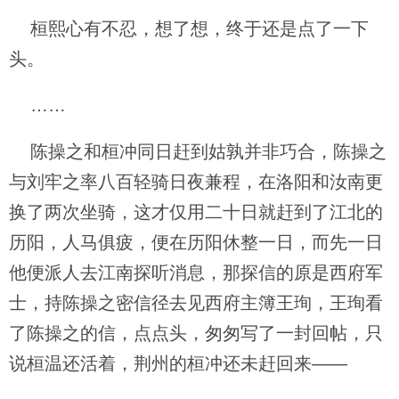
桓熙心有不忍，想了想，终于还是点了一下
头。
……
陈操之和桓冲同日赶到姑孰并非巧合，陈操之
与刘牢之率八百轻骑日夜兼程，在洛阳和汝南更
换了两次坐骑，这才仅用二十日就赶到了江北的
历阳，人马俱疲，便在历阳休整一日，而先一日
他便派人去江南探听消息，那探信的原是西府军
士，持陈操之密信径去见西府主簿王珣，王珣看
了陈操之的信，点点头，匆匆写了一封回帖，只
说桓温还活着，荆州的桓冲还未赶回来——