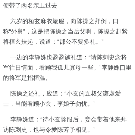
便带了两名亲卫过去——
六岁的桓玄麻衣縗服，向陈操之拜倒，口
称“外舅”，这是把陈操之当岳父啊，陈操之赶紧
将桓玄扶起，说道：“郡公不要多礼。”
一边的李静姝也盈盈施礼道：“请陈刺史念将
军往日情面，看顾我孤儿寡母一些。”李静姝口里
的将军是指桓温。
陈操之还礼，应道：“小玄的五叔父谦虚爱
士，当能看顾小玄，李娘子勿忧。”
李静姝道：“待小玄除服后，妾会带着他来拜
访陈刺史，也与令爱陈芳予相见。”