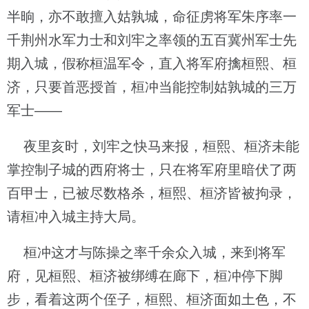
半晌，亦不敢擅入姑孰城，命征虏将军朱序率一
千荆州水军力士和刘牢之率领的五百冀州军士先
期入城，假称桓温军令，直入将军府擒桓熙、桓
济，只要首恶授首，桓冲当能控制姑孰城的三万
军士——
夜里亥时，刘牢之快马来报，桓熙、桓济未能
掌控制子城的西府将士，只在将军府里暗伏了两
百甲士，已被尽数格杀，桓熙、桓济皆被拘录，
请桓冲入城主持大局。
桓冲这才与陈操之率千余众入城，来到将军
府，见桓熙、桓济被绑缚在廊下，桓冲停下脚
步，看着这两个侄子，桓熙、桓济面如土色，不