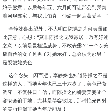
娘子愿意，以后每年五、六月间可让郡公到我秦
淮河畔陈宅，与我儿伯真、仲渝一起启蒙受学。”
李静姝喜出望外，不大明白陈操之为何表露如
此善意，心想：“莫非陈操之见我寡居，乃有好逑
之意？以前是畏桓温威势，不敢表露？”一个以美
貌自矜的女子见男子对她示好，总会认为那男子
是觊觎她美色——
这个念头一闪而逝，李静姝也知道陈操之不是
这样的人，而她今年也已三十六岁了，美色已惭
凋零，不复往日自信，而陈操之的娇妻美妾哪个
容貌会输于她，尤其是慕容钦忱，那种艳光四射
的美丽也似非她当年所能及！