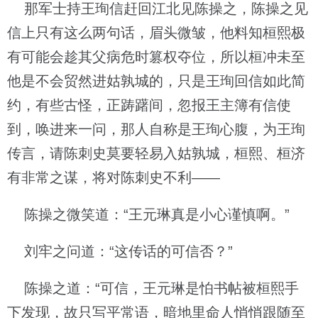
那军士持王珣信赶回江北见陈操之，陈操之见
信上只有这么两句话，眉头微皱，他料知桓熙极
有可能会趁其父病危时篡权夺位，所以桓冲未至
他是不会贸然进姑孰城的，只是王珣回信如此简
约，有些古怪，正踌躇间，忽报王主簿有信使
到，唤进来一问，那人自称是王珣心腹，为王珣
传言，请陈刺史莫要轻易入姑孰城，桓熙、桓济
有非常之谋，将对陈刺史不利——
陈操之微笑道：“王元琳真是小心谨慎啊。”
刘牢之问道：“这传话的可信否？”
陈操之道：“可信，王元琳是怕书帖被桓熙手
下发现，故只写平常语，暗地里命人悄悄跟随至