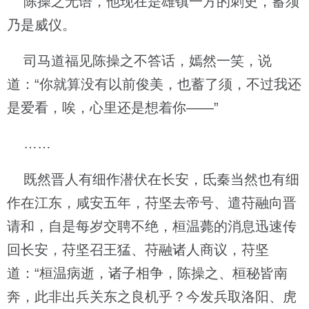
陈操之无语，他现在是雄镇一方的刺史，蓄须
乃是威仪。
司马道福见陈操之不答话，嫣然一笑，说
道：“你就算没有以前俊美，也蓄了须，不过我还
是爱看，唉，心里还是想着你——”
……
既然晋人有细作潜伏在长安，氐秦当然也有细
作在江东，咸安五年，苻坚去帝号、遣苻融向晋
请和，自是每岁交聘不绝，桓温薨的消息迅速传
回长安，苻坚召王猛、苻融诸人商议，苻坚
道：“桓温病逝，诸子相争，陈操之、桓秘皆南
奔，此非出兵关东之良机乎？今发兵取洛阳、虎