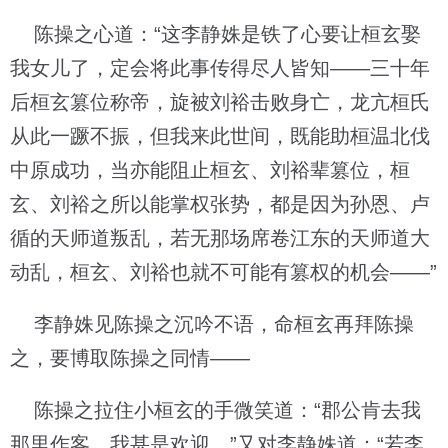
陈操之心道：“这李静姝是铁了心要让桓玄娶
我女儿了，定会将此事传得尽人皆知——三十年
后桓玄篡位称帝，旋被刘裕击败身亡，龙亢桓氏
从此一蹶不振，但我来此世间，既能助桓温北伐
中原成功，当亦能阻止桓玄、刘裕辈篡位，桓
玄、刘裕之所以能掌权张势，都是因为孙恩、卢
循的天师道叛乱，若无那场席卷江东的天师道大
动乱，桓玄、刘裕也就不可能有篡权的机会——”
李静姝见陈操之沉吟不语，命桓玄再拜陈操
之，要博取陈操之同情——
陈操之拉住小桓玄的手微笑道：“郡公肯去我
那里作客，我甚是欢迎。”又对李静姝道：“若李