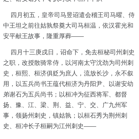
四月初五，皇帝司马昱诏遣会稽王司马曜、侍
中王坦之前往姑孰祭奠大司马桓温，依汉霍光和
安平献王故事，隆重厚葬——
四月十三庚戌日，诏命下，免去桓秘司州刺史
之职，改授散骑常侍，以河南太守沈劲为司州刺
史，桓熙、桓济俱贬为庶人，流放长沙，永不叙
用，以五兵尚书王蕴代桓济为丹阳尹、以谢安幼
弟谢石为五兵尚书；以桓冲为征西将军、都督
扬、豫、江、梁、荆、益、宁、交、广九州军
事，领扬州刺史，镇姑孰；以桓石秀为荆州刺
史、桓冲长子桓嗣为江州刺史——