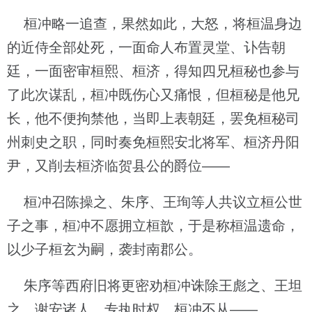
桓冲略一追查，果然如此，大怒，将桓温身边
的近侍全部处死，一面命人布置灵堂、讣告朝
廷，一面密审桓熙、桓济，得知四兄桓秘也参与
了此次谋乱，桓冲既伤心又痛恨，但桓秘是他兄
长，他不便拘禁他，当即上表朝廷，罢免桓秘司
州刺史之职，同时奏免桓熙安北将军、桓济丹阳
尹，又削去桓济临贺县公的爵位——
桓冲召陈操之、朱序、王珣等人共议立桓公世
子之事，桓冲不愿拥立桓歆，于是称桓温遗命，
以少子桓玄为嗣，袭封南郡公。
朱序等西府旧将更密劝桓冲诛除王彪之、王坦
之、谢安诸人，专执时权，桓冲不从——