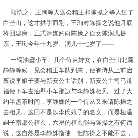
顾恺之、王珣等人送会稽王和陈操之等人过了
白苎山，这才拱手而别，王珣对陈操之说他月底
将回建康，正式请媒妁向陈操之侄女陈润儿提
亲，王珣今年十九岁、润儿十七岁了——
一辆油壁小车、几个侍从婢女，在白苎山北麓
静静等候，见会稽王车队到来，便有侍从上前启
禀说李娘子要与新安公主话别，新安公主司马道
福便下车去油壁小车那边与李静姝相见，过了大
约半盏茶时间，李静姝的一个侍从又来请陈操之
去相见，这回不是以李氏娘子的名义，而是桓温
嗣子南郡公桓玄，六岁的桓玄能与陈操之有何话
说，这自然是李静姝指使，但陈操之不能不去，