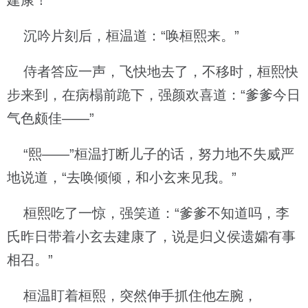
建康！
沉吟片刻后，桓温道：“唤桓熙来。”
侍者答应一声，飞快地去了，不移时，桓熙快
步来到，在病榻前跪下，强颜欢喜道：“爹爹今日
气色颇佳——”
“熙——”桓温打断儿子的话，努力地不失威严
地说道，“去唤倾倾，和小玄来见我。”
桓熙吃了一惊，强笑道：“爹爹不知道吗，李
氏昨日带着小玄去建康了，说是归义侯遗孀有事
相召。”
桓温盯着桓熙，突然伸手抓住他左腕，