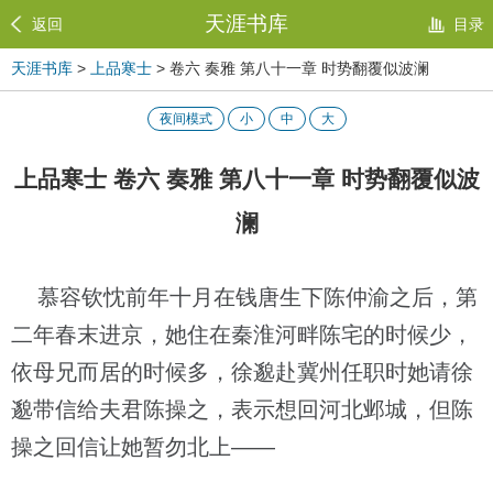
天涯书库
返回
目录
天涯书库
>
上品寒士
> 卷六 奏雅 第八十一章 时势翻覆似波澜
夜间模式
小
中
大
上品寒士 卷六 奏雅 第八十一章 时势翻覆似波
澜
慕容钦忱前年十月在钱唐生下陈仲渝之后，第
二年春末进京，她住在秦淮河畔陈宅的时候少，
依母兄而居的时候多，徐邈赴冀州任职时她请徐
邈带信给夫君陈操之，表示想回河北邺城，但陈
操之回信让她暂勿北上——