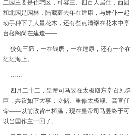
二园主要是住宅区，可容三、四百人居住，西园
和北园是园林，陆葳蕤去年在建康，与婢仆一起
动手种下了大量花木，还有些点清缀在花木中亭
台楼阁尚在建造——
狡兔三窟，一在钱唐，一在建康，还有一个在
茫茫海上。
……
四月二十二，皇帝司马昱在太极殿东堂召见群
臣，共议如下大事：立储、重修太极殿、高官任
命——以前政皆出桓温，现在皇帝司马昱终于可
以当国作主一回了。