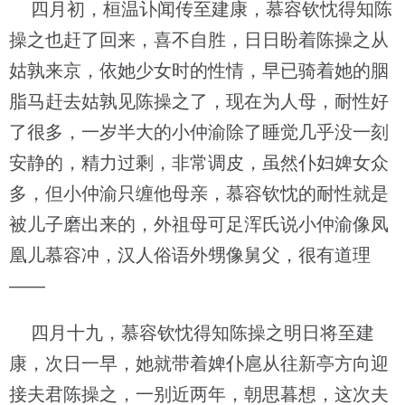
四月初，桓温讣闻传至建康，慕容钦忱得知陈
操之也赶了回来，喜不自胜，日日盼着陈操之从
姑孰来京，依她少女时的性情，早已骑着她的胭
脂马赶去姑孰见陈操之了，现在为人母，耐性好
了很多，一岁半大的小仲渝除了睡觉几乎没一刻
安静的，精力过剩，非常调皮，虽然仆妇婢女众
多，但小仲渝只缠他母亲，慕容钦忱的耐性就是
被儿子磨出来的，外祖母可足浑氏说小仲渝像凤
凰儿慕容冲，汉人俗语外甥像舅父，很有道理
——
四月十九，慕容钦忱得知陈操之明日将至建
康，次日一早，她就带着婢仆扈从往新亭方向迎
接夫君陈操之，一别近两年，朝思暮想，这次夫