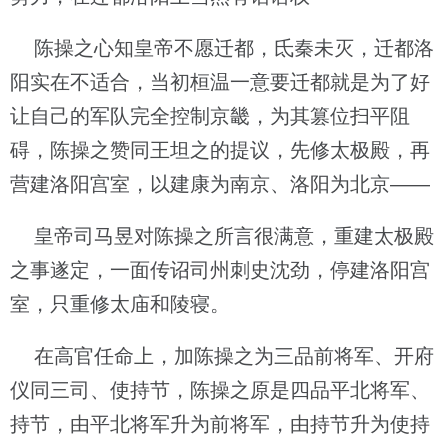
陈操之心知皇帝不愿迁都，氐秦未灭，迁都洛
阳实在不适合，当初桓温一意要迁都就是为了好
让自己的军队完全控制京畿，为其篡位扫平阻
碍，陈操之赞同王坦之的提议，先修太极殿，再
营建洛阳宫室，以建康为南京、洛阳为北京——
皇帝司马昱对陈操之所言很满意，重建太极殿
之事遂定，一面传诏司州刺史沈劲，停建洛阳宫
室，只重修太庙和陵寝。
在高官任命上，加陈操之为三品前将军、开府
仪同三司、使持节，陈操之原是四品平北将军、
持节，由平北将军升为前将军，由持节升为使持