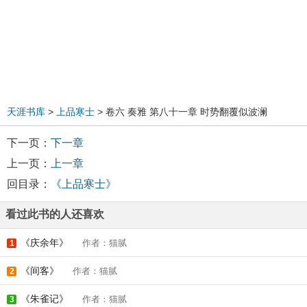
天涯书库
>
上品寒士
> 卷六 奏雅 第八十一章 时势翻覆似波澜
下一页：
下一章
上一页：
上一章
回目录：
《上品寒士》
看过此书的人还喜欢
《庆余年》
作者：猫腻
1
《间客》
作者：猫腻
2
《朱雀记》
作者：猫腻
3