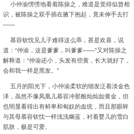
小仲渝愣愣地看着陈操之，难道是觉得似曾相
识，被陈操之双手插在腋下抱起，竟未伸手去打
——
慕容钦忱见儿子难得这么乖，甚是欢喜，说
道：“仲渝，这是爹爹，叫爹爹——”又对陈操之
解释道：“仲渝还小，头发有些黄，长大就好了，
会和我一样是黑发。”
五月的阳光下，小仲渝柔软的细发泛着淡金色
泽，虽然不像凤凰儿慕容冲那般灿灿如黄金，但
也明显看得出有鲜卑和匈奴的血统，而且那眼眸
与其母慕容钦忱一样浅浅幽蓝，衬着婴儿的雪白
肌肤，极是可爱。