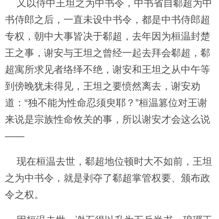
又以侍中王坦之为中书令，中书省自郗超为中
书侍郎之后，一直未设中书令，都是中书侍郎超
专权，朝中大事皆决于郗超，去年因为桓温封楚
王之事，谢安与王坦之曾经一起去拜会郗超，郗
超寓所求见者络绎不绝，谢安和王坦之从中午等
到傍晚犹未得见，王坦之要愤然离去，谢安劝
道：“独不能为性命忍须臾耶？”桓温篡位对王谢
来说是宗族性命攸关的事，所以谢安才会这么说
——
现在桓温去世，郗超地位顿时大不如前，王坦
之为中书令，就是剥夺了郗超掌管权要、颁布政
令之权。