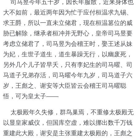
司马昱今年五十岁，因长年服散，近来身体也
大不如前，最近两年因为忙于应付桓温求九锡、
求王爵，所以一直未立储君，现在桓温篡位的威
胁已解除，继承者桓冲并无野心，皇帝司马昱要
考虑立储君了，司马昱为会稽王时，娶王述从妹
为妃，生世子道生，道生暴躁无行，以幽废死，
另外几个儿子皆早夭，只有李妃生的司马曜、司
马道子兄弟存活，司马曜今年九岁，司马道子六
岁，王彪之、谢安等大臣皆云会稽王司马曜聪
悟，可为皇太子——
太极殿年久失修，群鸟巢焉，不重修太极殿无
以显皇家威仪，但国库空虚，难以挪出数千万钱
重建此大殿，谢安是主张重建太极殿的，王彪之