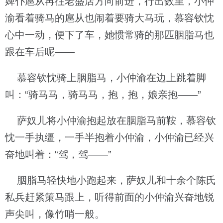
婢仆扈从再往老盛店方向前进，行出数里，小仲
渝看着骑马的扈从也闹着要骑大马玩，慕容钦忱
心中一动，便下了车，她惯常骑的那匹胭脂马也
跟在车后呢——
慕容钦忱骑上胭脂马，小仲渝在边上跳着脚
叫：“骑马马，骑马马，抱，抱，娘亲抱——”
萨奴儿将小仲渝抱起放在胭脂马前鞍，慕容钦
忱一手执缰，一手半抱着小仲渝，小仲渝已经兴
奋地叫着：“驾，驾——”
胭脂马轻快地小跑起来，萨奴儿和十余个陈氏
私兵赶紧策马跟上，听得前面的小仲渝兴奋地锐
声尖叫，像竹哨一般。