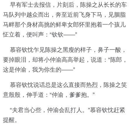
早有军士去报信，片刻后，陈操之从长长的车
马队列中越众而出，奔至近前飞身下马，见胭脂
马畔那个身材高挑的鲜卑女郎怀里抱着一个孩儿
怔立着，便叫声：“钦钦——”
慕容钦忱乍见陈操之黑瘦的样子，鼻子一酸，
要掉眼泪，却将小仲渝高高举起，说道：“陈郎，
这是仲渝，我为你生的——”
慕容钦忱说话总是这么直接而热烈，陈操之笑
意殷殷，伸手道：“仲渝，爹爹抱。”
“夫君当心些，仲渝会乱打人。”慕容钦忱赶紧
提醒。