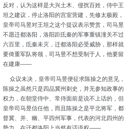
反对，认为这样是大兴土木、侵扰百姓，侍中王
坦之建议，停止洛阳的宫室营建，先修太极殿，
皇帝司马昱对王坦之这个提议表示赞赏，司马昱
不愿迁都洛阳，洛阳距氐秦的军事重镇潼关不过
六百里，氐秦未灭，迁都洛阳必受威胁，那样就
要倚重军队将领，司马昱不想受制于人，他要留
在建康——
众议未决，皇帝司马昱便征求陈操之的意见，
陈操之虽然只是四品冀州刺史，并无参知政事的
权力，在朝堂侍中、常侍面前是说不上话的，但
皇帝司马昱信任他，而且陈操之是平北将军，都
督冀、并、幽、平四州军事，代表的河北四州的
势力，在迁都洛阳上当然有话语权——