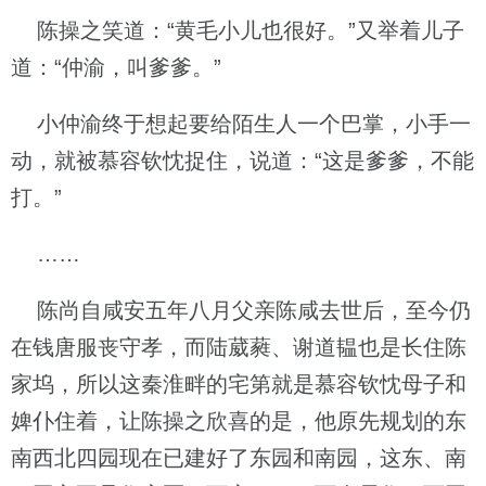
陈操之笑道：“黄毛小儿也很好。”又举着儿子
道：“仲渝，叫爹爹。”
小仲渝终于想起要给陌生人一个巴掌，小手一
动，就被慕容钦忱捉住，说道：“这是爹爹，不能
打。”
……
陈尚自咸安五年八月父亲陈咸去世后，至今仍
在钱唐服丧守孝，而陆葳蕤、谢道韫也是长住陈
家坞，所以这秦淮畔的宅第就是慕容钦忱母子和
婢仆住着，让陈操之欣喜的是，他原先规划的东
南西北四园现在已建好了东园和南园，这东、南