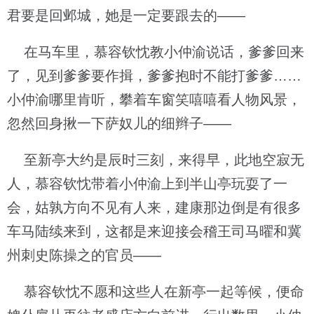
君要是回邺城，她是一定要跟去的——
在马车里，慕容钦忱教小仲渝说话，爹爹回来
了，见到爹爹要作揖，爹爹抱时不能打爹爹……
小仲渝哪里肯听，攀着车窗笑嘻嘻看人物风景，
忽然回身揪一下萨奴儿的细辫子——
至新亭大约是辰时三刻，来得早，此地空寂无
人，慕容钦忱带着小仲渝上到半山亭玩耍了一
会，姑孰方向不见有人来，建康那边倒是有很多
车马陆续来到，这都是来迎接会稽王司马曜和冀
州刺史陈操之的官员——
慕容钦忱不愿和这些人在新亭一起等候，便命