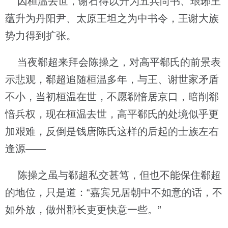
因桓温去世，谢石得以升为五兵尚书、琅琊王
蕴升为丹阳尹、太原王坦之为中书令，王谢大族
势力得到扩张。
当夜郗超来拜会陈操之，对高平郗氏的前景表
示悲观，郗超追随桓温多年，与王、谢世家矛盾
不小，当初桓温在世，不愿郗愔居京口，暗削郗
愔兵权，现在桓温去世，高平郗氏的处境似乎更
加艰难，反倒是钱唐陈氏这样的后起的士族左右
逢源——
陈操之虽与郗超私交甚笃，但也不能保住郗超
的地位，只是道：“嘉宾兄居朝中不如意的话，不
如外放，做州郡长吏更快意一些。”