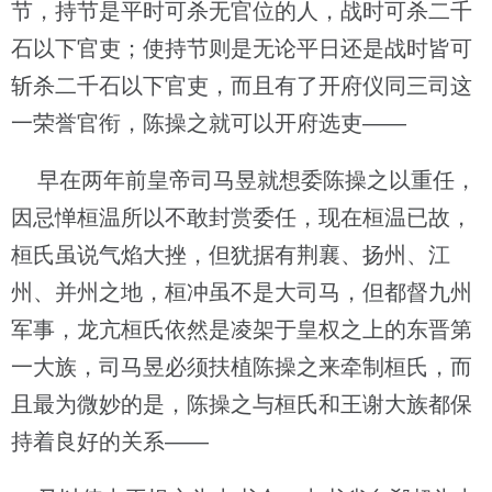
节，持节是平时可杀无官位的人，战时可杀二千
石以下官吏；使持节则是无论平日还是战时皆可
斩杀二千石以下官吏，而且有了开府仪同三司这
一荣誉官衔，陈操之就可以开府选吏——
早在两年前皇帝司马昱就想委陈操之以重任，
因忌惮桓温所以不敢封赏委任，现在桓温已故，
桓氏虽说气焰大挫，但犹据有荆襄、扬州、江
州、并州之地，桓冲虽不是大司马，但都督九州
军事，龙亢桓氏依然是凌架于皇权之上的东晋第
一大族，司马昱必须扶植陈操之来牵制桓氏，而
且最为微妙的是，陈操之与桓氏和王谢大族都保
持着良好的关系——