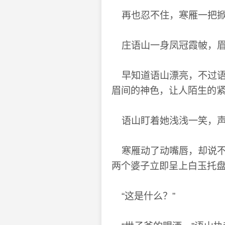
再也忍不住，寒雁一把掀
庄语山一身凤冠霞帔，眉
早知道语山漂亮，不过语
眉间的神色，让人陌生的
语山盯着她浅浅一笑，声
寒雁动了动嘴唇，却说不
两个婆子立即呈上白玉托
“这是什么？”