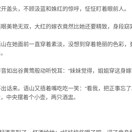
开盖头，不顾汲蓝和姝红的惊呼，怔怔盯着眼前人。
眼美艳无双，大红的嫁衣竟然比她还要精致，身段窈
山在她面前一直穿着素淡，没想到穿着艳丽的色彩，
紧。
音如出谷黄莺般动听悦耳：“妹妹觉得，姐姐穿这身嫁
出话来。语山又捂着嘴吃吃一笑：“看我，把正事忘了
盘，中央摆着个小壶，两只酒盅。