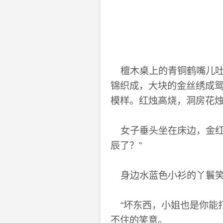
檀木桌上的青铜鹤嘴儿吐
锦织成，大块的金丝绣成
模样。红烛高烧，洞房花
女子垂头坐在床边，金红
辰了？”
身边水蓝色小衫的丫鬟笑
“坏东西，小姐也是你能
不住的笑意。