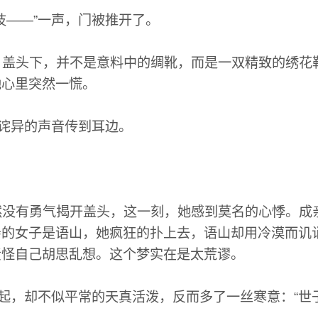
——”一声，门被推开了。
盖头下，并不是意料中的绸靴，而是一双精致的绣花
她心里突然一慌。
诧异的声音传到耳边。
没有勇气揭开盖头，这一刻，她感到莫名的心悸。成
亲的女子是语山，她疯狂的扑上去，语山却用冷漠而讥
责怪自己胡思乱想。这个梦实在是太荒谬。
起，却不似平常的天真活泼，反而多了一丝寒意：“世