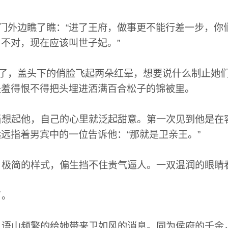
门外边瞧了瞧：“进了王府，做事更不能行差一步，你
不对，现在应该叫世子妃。”
去了，盖头下的俏脸飞起两朵红晕，想要说什么制止她
是羞得恨不得把头埋进洒满百合松子的锦被里。
想起他，自己的心里就泛起甜意。第一次见到他是在
远指着男宾中的一位告诉他：“那就是卫亲王。”
极简的样式，偏生挡不住贵气逼人。一双温润的眼睛
了。
语山频繁的给她带来卫如风的消息。同为侯府的千金