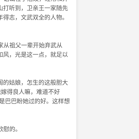
山打听到，卫亲王一家随先
年得志，文武双全的人物。
家从祖父一辈开始弃武从
如风，光是这一点，就足以
阁的姑娘，怎生的这般胆大
能嫁得良人嘛，难道不好
却是巴巴盼她过的好。这样想
欣慰的。