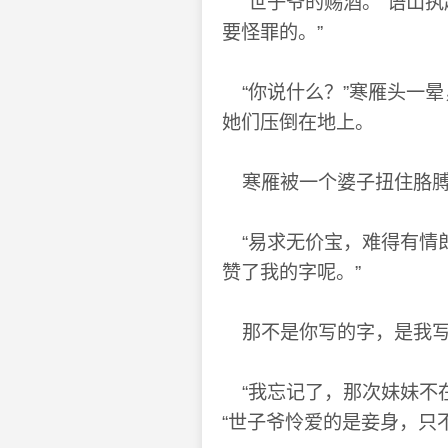
“世子爷的赐酒。”语山执
要怪罪的。”
“你说什么？”寒雁头一
她们压倒在地上。
寒雁被一个婆子扭住胳膊，
“易求无价宝，难得有情郎
赞了我的字呢。”
那不是你写的字，是我写
“我忘记了，那次妹妹不
“世子爷怜爱的是妾身，只