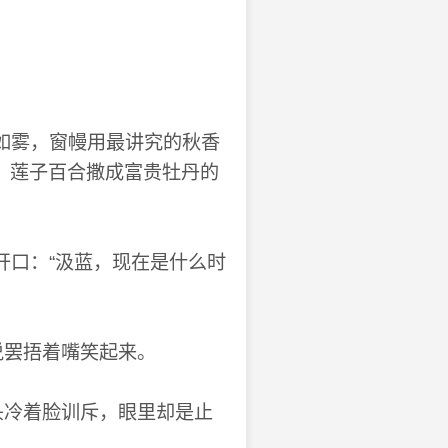
如雾，窗幔用最讲究的秋香
，莲子百合撒成富贵牡丹的
口：“汲蓝，现在是什么时
说罢捂着嘴笑起来。
头冷着脸训斥，眼里却是止