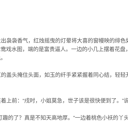
出袅袅香气，红烛摇曳的灯晕将大喜的窗幔映的绯色
鸳鸯戏水图，端的是富贵逼人。一边的小几上摆着花盘
烛。
的盖头掩住头面，如玉的纤手紧紧握着同心结，轻轻开
着上前：“戌时，小姐莫急，世子该是很快便到了。”
打趣的了？真是不知天高地厚。”一边着桃色小袄的丫