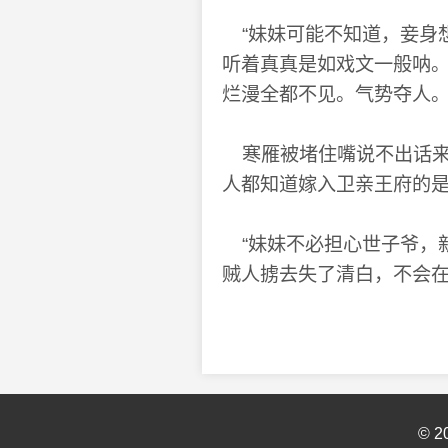
“妹妹可能不知道，妾身
听着真真是如戏文一般呐。
烂漫全都不见。气势夺人
寒雁被堵住嘴说不出话来
人都知道嫁入卫亲王府的
“妹妹不必担心世子爷，
贼人掳去失了清白，不会在
© 