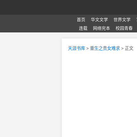
首页
华文文学
世界文学
连载
网络完本
校园青春
天涯书库
>
重生之贵女难求
> 正文