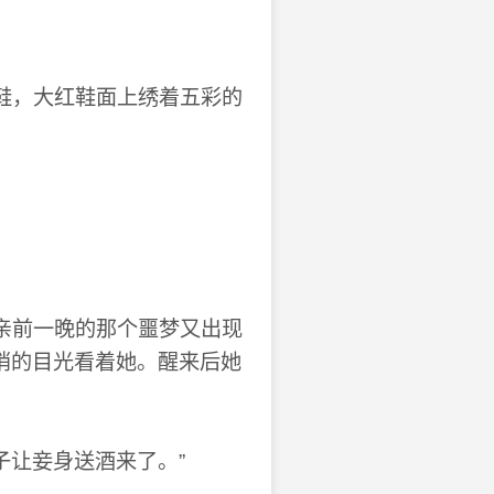
鞋，大红鞋面上绣着五彩的
亲前一晚的那个噩梦又出现
诮的目光看着她。醒来后她
子让妾身送酒来了。”