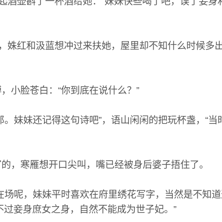
起酒壶斟了一杯酒给她：“妹妹快些喝了吧，误了妾身
晕，姝红和汲蓝想冲过来扶她，屋里却不知什么时候多
小脸苍白：“你到底在说什么？”
。妹妹还记得这句诗吧”，语山闲闲的把玩杯盏，“当
的，寒雁想开口尖叫，嘴已经被身后婆子捂住了。
在场呢，妹妹平时喜欢在府里绣花写字，当然是不知道
不过妾身庶女之身，自然不能成为世子妃。”