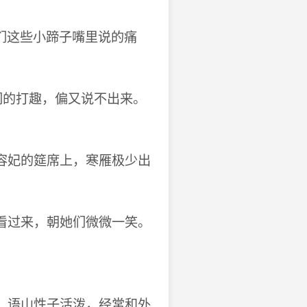
们这些小蹄子嘴里说的痛
们的打趣，偏又说不出来。
容妃的筵席上，寒雁极少出
看过来，朝她们微微一笑。
，语山性子活泼，经常和外