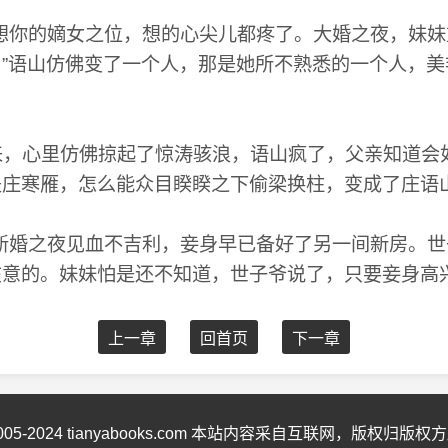
想你的嫡女之位，想的心尖儿都疼了。大婚之夜，妹妹
”语山仿佛变了一个人，那是她所不熟悉的一个人，
。
，心里仿佛掠起了惊涛骇浪，语山疯了，父亲知道会
是庄寒雁，怎么能众目睽睽之下偷梁换柱，变成了庄语
新婚之夜见血不吉利，妾身早已备好了另一间新房。世
意的。妹妹怕是还不知道，世子爷说了，只要妾身高兴
上一章
回首页
下一章
2005-2024 tianyabooks.com 本站内容采自互联网，版权归版权