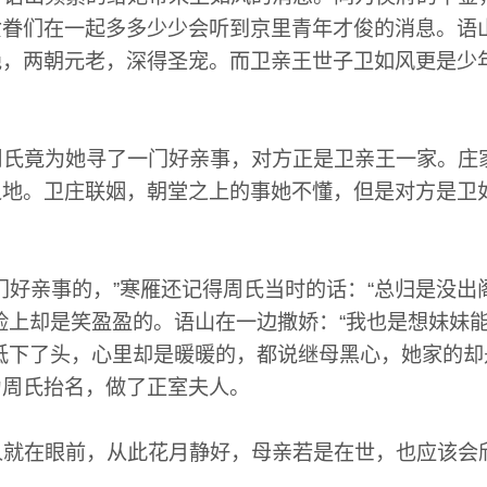
女眷们在一起多多少少会听到京里青年才俊的消息。语
绝，两朝元老，深得圣宠。而卫亲王世子卫如风更是少
。
氏竟为她寻了一门好亲事，对方正是卫亲王一家。庄
之地。卫庄联姻，朝堂之上的事她不懂，但是对方是卫
好亲事的，”寒雁还记得周氏当时的话：“总归是没出
脸上却是笑盈盈的。语山在一边撒娇：“我也是想妹妹
低下了头，心里却是暖暖的，都说继母黑心，她家的
为周氏抬名，做了正室夫人。
就在眼前，从此花月静好，母亲若是在世，也应该会