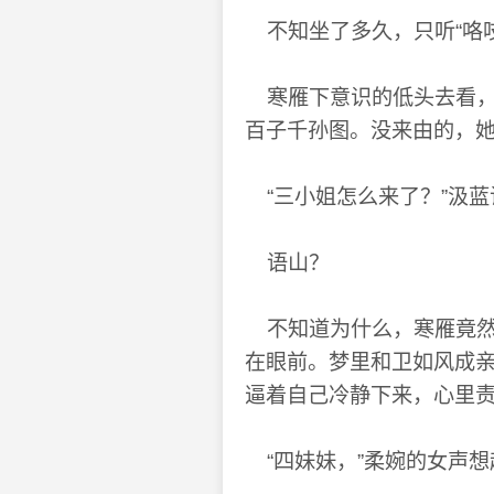
不知坐了多久，只听“咯吱
寒雁下意识的低头去看，
百子千孙图。没来由的，
“三小姐怎么来了？”汲蓝
语山？
不知道为什么，寒雁竟然
在眼前。梦里和卫如风成
逼着自己冷静下来，心里
“四妹妹，”柔婉的女声想