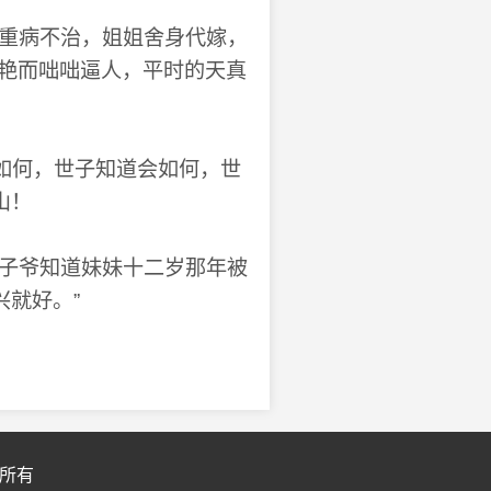
重病不治，姐姐舍身代嫁，
美艳而咄咄逼人，平时的天真
如何，世子知道会如何，世
山！
子爷知道妹妹十二岁那年被
就好。”
方所有