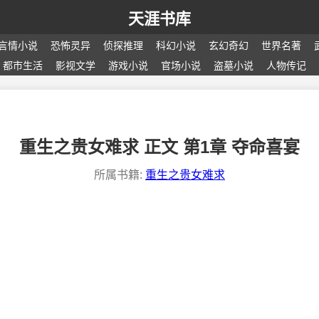
天涯书库
言情小说
恐怖灵异
侦探推理
科幻小说
玄幻奇幻
世界名著
都市生活
影视文学
游戏小说
官场小说
盗墓小说
人物传记
重生之贵女难求 正文 第1章 夺命喜宴
所属书籍:
重生之贵女难求