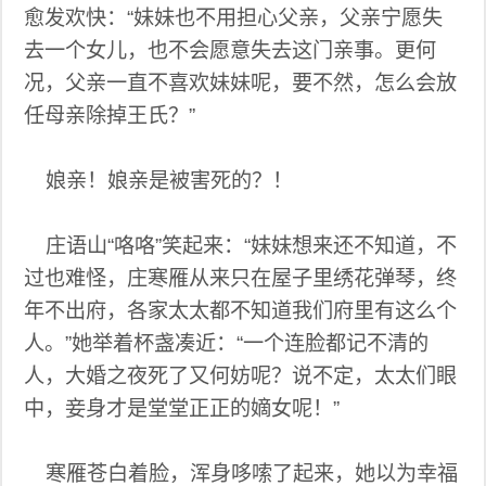
愈发欢快：“妹妹也不用担心父亲，父亲宁愿失
去一个女儿，也不会愿意失去这门亲事。更何
况，父亲一直不喜欢妹妹呢，要不然，怎么会放
任母亲除掉王氏？”
娘亲！娘亲是被害死的？！
庄语山“咯咯”笑起来：“妹妹想来还不知道，不
过也难怪，庄寒雁从来只在屋子里绣花弹琴，终
年不出府，各家太太都不知道我们府里有这么个
人。”她举着杯盏凑近：“一个连脸都记不清的
人，大婚之夜死了又何妨呢？说不定，太太们眼
中，妾身才是堂堂正正的嫡女呢！”
寒雁苍白着脸，浑身哆嗦了起来，她以为幸福