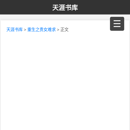
天涯书库
☰
天涯书库
>
重生之贵女难求
> 正文