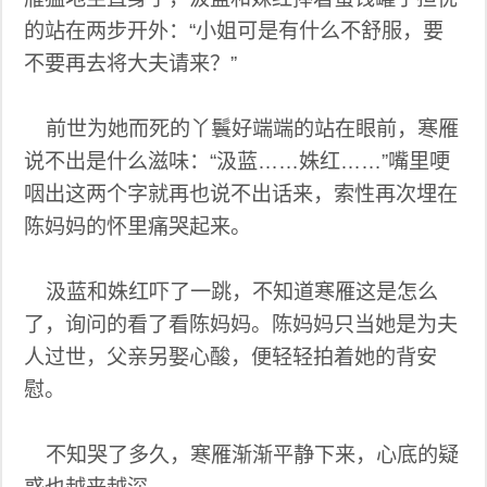
的站在两步开外：“小姐可是有什么不舒服，要
不要再去将大夫请来？”
前世为她而死的丫鬟好端端的站在眼前，寒雁
说不出是什么滋味：“汲蓝……姝红……”嘴里哽
咽出这两个字就再也说不出话来，索性再次埋在
陈妈妈的怀里痛哭起来。
汲蓝和姝红吓了一跳，不知道寒雁这是怎么
了，询问的看了看陈妈妈。陈妈妈只当她是为夫
人过世，父亲另娶心酸，便轻轻拍着她的背安
慰。
不知哭了多久，寒雁渐渐平静下来，心底的疑