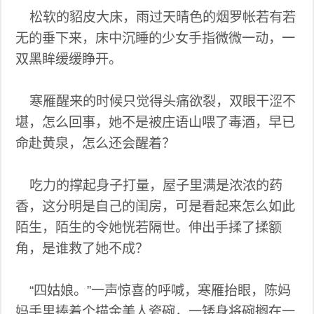
松软的貂皮大床，雨过天晴色的烟罗帐若有若
无的垂下来，床中沉睡的少女手指微微一动，一
双黑眸缓缓睁开。
寒雁醒来的时候只觉得头痛欲裂，双眼干涩不
堪，怎么回事，她不是被庄语山喂了毒酒，早已
命赴黄泉，怎么还会醒着？
吃力的撑起身子打量，屋子里满是浓浓的药
香，这分明是自己的闺房，可是看起来怎么如此
陌生，陌生的令她恍若隔世。伸出手揉了揉额
角，是谁救了她不成？
“四姑娘。”一声惊喜的呼喊，寒雁抬眼，陈妈
妈手里捧着个描金美人瓷碗，一矮身将碗搁在一