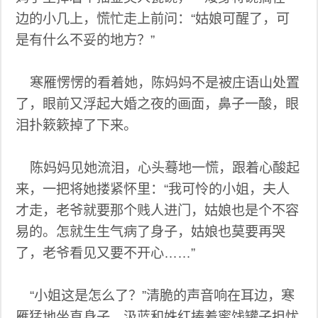
边的小几上，慌忙走上前问：“姑娘可醒了，可
是有什么不妥的地方？”
寒雁愣愣的看着她，陈妈妈不是被庄语山处置
了，眼前又浮起大婚之夜的画面，鼻子一酸，眼
泪扑簌簌掉了下来。
陈妈妈见她流泪，心头蓦地一慌，跟着心酸起
来，一把将她搂紧怀里：“我可怜的小姐，夫人
才走，老爷就要那个贱人进门，姑娘也是个不容
易的。怎就生生气病了身子，姑娘也莫要再哭
了，老爷看见又要不开心……”
“小姐这是怎么了？”清脆的声音响在耳边，寒
雁猛地坐直身子，汲蓝和姝红捧着蜜饯罐子担忧