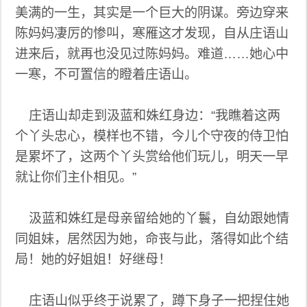
美满的一生，其实是一个巨大的阴谋。旁边穿来
陈妈妈凄厉的惨叫，寒雁这才发现，自从庄语山
进来后，就再也没见过陈妈妈。难道……她心中
一寒，不可置信的瞪着庄语山。
庄语山却走到汲蓝和姝红身边：“我瞧着这两
个丫头忠心，模样也不错，今儿个守夜的侍卫怕
是累坏了，这两个丫头赏给他们玩儿，明天一早
就让你们主仆相见。”
汲蓝和姝红是母亲留给她的丫鬟，自幼跟她情
同姐妹，居然因为她，命丧与此，落得如此个结
局！她的好姐姐！好继母！
庄语山似乎终于说累了，蹲下身子一把捏住她