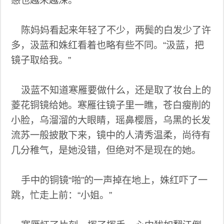
惑也越来越深。
陈妈妈看起来年轻了不少，两鬓的白发少了许
多，汲蓝和姝红看着也略有些不同。“汲蓝，把
镜子取给我。”
汲蓝不知道寒雁要做什么，还是取了妆台上的
菱花铜镜给她。寒雁往镜子里一瞧，苍白瘦削的
小脸，乌溜溜的大眼睛，瑶鼻樱唇，乌黑的长发
流苏一般披散下来，镜中的人清秀温柔，尚待有
几分稚气，是她没错，但绝对不是现在的她。
手中的铜镜“啪”的一声掉在地上，姝红吓了一
跳，忙走上前：“小姐。”