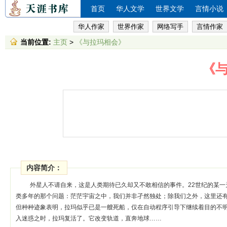
首页
华人文学
世界文学
言情小说
华人作家
世界作家
网络写手
言情作家
当前位置:
主页
>
《与拉玛相会》
《
内容简介：
外星人不请自来，这是人类期待已久却又不敢相信的事件。22世纪的某
类多年的那个问题：茫茫宇宙之中，我们并非孑然独处；除我们之外，这里还
但种种迹象表明，拉玛似乎已是一艘死船，仅在自动程序引导下继续着目的不
入迷惑之时，拉玛复活了。它改变轨道，直奔地球……