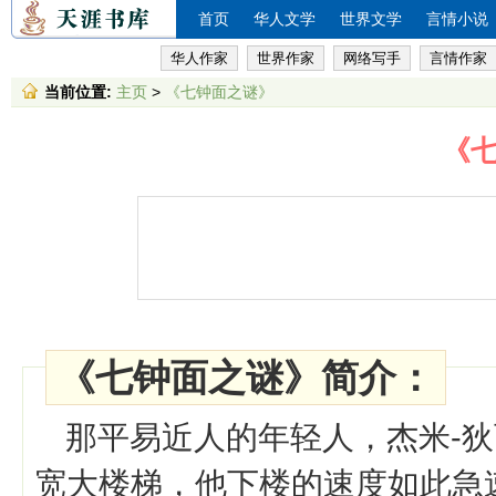
首页
华人文学
世界文学
言情小说
华人作家
世界作家
网络写手
言情作家
当前位置:
主页
>
《七钟面之谜》
《
《七钟面之谜》简介：
那平易近人的年轻人，杰米-狄
宽大楼梯，他下楼的速度如此急