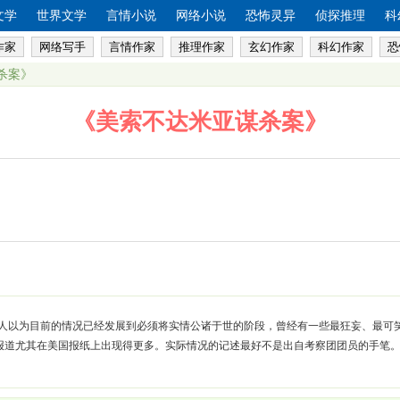
文学
世界文学
言情小说
网络小说
恐怖灵异
侦探推理
科
作家
网络写手
言情作家
推理作家
玄幻作家
科幻作家
恐
杀案》
《美索不达米亚谋杀案》
人以为目前的情况已经发展到必须将实情公诸于世的阶段，曾经有一些最狂妄、最可
报道尤其在美国报纸上出现得更多。实际情况的记述最好不是出自考察团团员的手笔