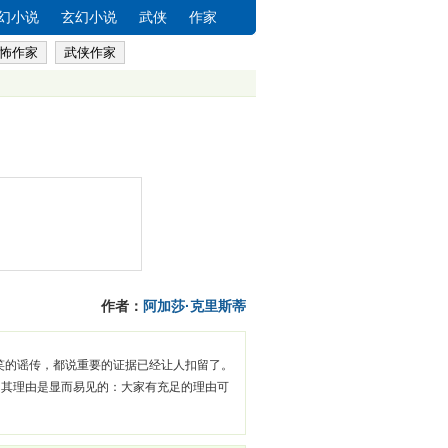
幻小说
玄幻小说
武侠
作家
怖作家
武侠作家
作者：
阿加莎·克里斯蒂
笑的谣传，都说重要的证据已经让人扣留了。
。其理由是显而易见的：大家有充足的理由可