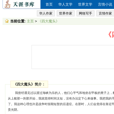
首页
华人文学
世界文学
言情小说
华人作家
世界作家
网络写手
言情作家
当前位置:
主页
>
《四大魔头》
《
《四大魔头》简介：
我曾经遇见过以渡过海峡为乐的人，他们心平气和地坐在甲板的凳子上，
从上船那一刹那开始，我就觉得时间太短，没有办法定下心来做事。我把我的
了。我这种心理也许是战争时假期短暂的后遗症。在那时，人们会觉得在靠近
贵光阴。