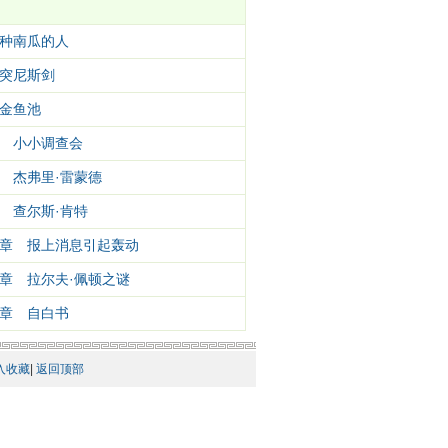
种南瓜的人
突尼斯剑
金鱼池
 小小调查会
 杰弗里·雷蒙德
 查尔斯·肯特
章 报上消息引起轰动
章 拉尔夫·佩顿之谜
章 自白书
入收藏
|
返回顶部