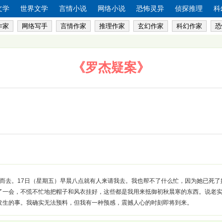
文学
世界文学
言情小说
网络小说
恐怖灵异
侦探推理
科
作家
网络写手
言情作家
推理作家
玄幻作家
科幻作家
恐
《罗杰疑案》
世而去。17日（星期五）早晨八点就有人来请我去。我也帮不了什么忙，因为她已死
了一会，不慌不忙地把帽子和风衣挂好，这些都是我用来抵御初秋晨寒的东西。说老
发生的事。我确实无法预料，但我有一种预感，震撼人心的时刻即将到来。