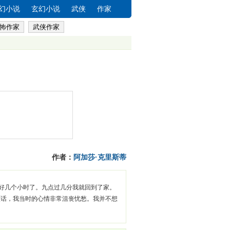
幻小说
玄幻小说
武侠
作家
怖作家
武侠作家
作者：
阿加莎·克里斯蒂
了好几个小时了。九点过几分我就回到了家。
实话，我当时的心情非常沮丧忧愁。我并不想