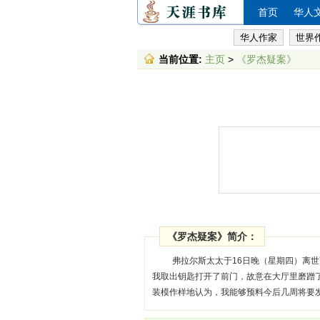
首页
华人
华人作家
世界
当前位置:
主页
>
《罗杰疑案》
《罗杰疑案》简介：
弗拉尔斯太太于16日晚（星期四）离
我取出钥匙打开了前门，故意在大厅里磨蹭
装模作样地认为，我能够预料今后几周将要