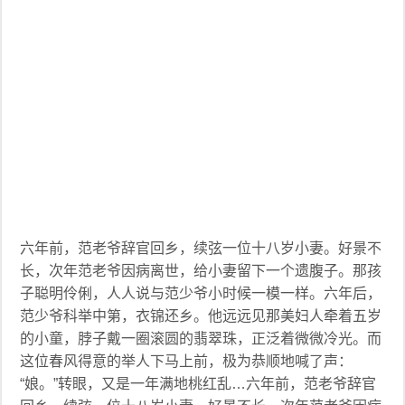
六年前，范老爷辞官回乡，续弦一位十八岁小妻。好景不
长，次年范老爷因病离世，给小妻留下一个遗腹子。那孩
子聪明伶俐，人人说与范少爷小时候一模一样。六年后，
范少爷科举中第，衣锦还乡。他远远见那美妇人牵着五岁
的小童，脖子戴一圈滚圆的翡翠珠，正泛着微微冷光。而
这位春风得意的举人下马上前，极为恭顺地喊了声：
“娘。”转眼，又是一年满地桃红乱…六年前，范老爷辞官