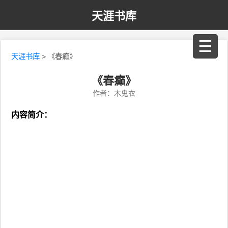
天涯书库
☰
天涯书库
> 《春癫》
《春癫》
作者：木鬼衣
内容简介：