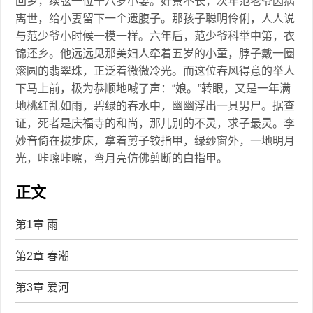
回乡，续弦一位十八岁小妻。好景不长，次年范老爷因病
离世，给小妻留下一个遗腹子。那孩子聪明伶俐，人人说
与范少爷小时候一模一样。六年后，范少爷科举中第，衣
锦还乡。他远远见那美妇人牵着五岁的小童，脖子戴一圈
滚圆的翡翠珠，正泛着微微冷光。而这位春风得意的举人
下马上前，极为恭顺地喊了声：“娘。”转眼，又是一年满
地桃红乱如雨，碧绿的春水中，幽幽浮出一具男尸。据查
证，死者是庆福寺的和尚，那儿别的不灵，求子最灵。李
妙音倚在拔步床，拿着剪子铰指甲，绿纱窗外，一地明月
光，咔嚓咔嚓，弯月亮仿佛剪断的白指甲。
正文
第1章 雨
第2章 春潮
第3章 爱河